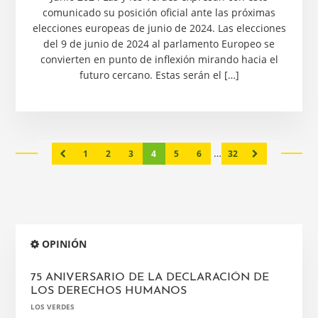
comunicado su posición oficial ante las próximas
elecciones europeas de junio de 2024. Las elecciones
del 9 de junio de 2024 al parlamento Europeo se
convierten en punto de inflexión mirando hacia el
futuro cercano. Estas serán el […]
Páginas
…
Página
Página
Página
Página
Página
Página
Página
1
2
3
4
5
6
32
intermedias
omitidas
Barra
OPINIÓN
lateral
principal
75 ANIVERSARIO DE LA DECLARACIÓN DE
LOS DERECHOS HUMANOS
LOS VERDES