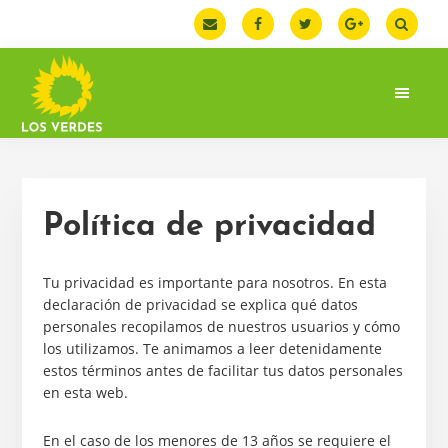
Saltar
Saltar
a
al
la
contenido
navegación
principal
principal
LOS
Web
VERDES
oficial
de
la
Política de privacidad
Federación
de
Los
Tu privacidad es importante para nosotros. En esta
Verdes.
declaración de privacidad se explica qué datos
España
personales recopilamos de nuestros usuarios y cómo
los utilizamos. Te animamos a leer detenidamente
estos términos antes de facilitar tus datos personales
en esta web.
En el caso de los menores de 13 años se requiere el