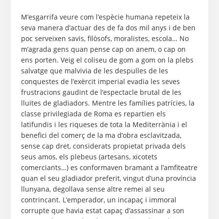
M’esgarrifa veure com l’espècie humana repeteix la
seva manera d’actuar des de fa dos mil anys i de ben
poc serveixen savis, filòsofs, moralistes, escola… No
m’agrada gens quan pense cap on anem, o cap on
ens porten. Veig el coliseu de gom a gom on la plebs
salvatge que malvivia de les despulles de les
conquestes de l’exèrcit imperial evadia les seves
frustracions gaudint de l’espectacle brutal de les
lluites de gladiadors. Mentre les famílies patrícies, la
classe privilegiada de Roma es repartien els
latifundis i les riqueses de tota la Mediterrània i el
benefici del comerç de la ma d’obra esclavitzada,
sense cap dret, considerats propietat privada dels
seus amos, els plebeus (artesans, xicotets
comerciants…) es conformaven bramant a l’amfiteatre
quan el seu gladiador preferit, vingut d’una província
llunyana, degollava sense altre remei al seu
contrincant. L’emperador, un incapaç i immoral
corrupte que havia estat capaç d’assassinar a son