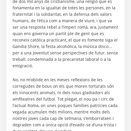
de dos mil anys de cristianisme, una religió que es
fonamenta en la igualtat de totes les persones, en la
fraternitat i la solidaritat, en la defensa dels valors
humans, de l’ètica com a manera de viure, i que va
ser una resposta rebel a l’imperi romà, ara, justament
quan ens governa un partit ple de gent que es
reconeix catòlica practicant, el que es fomente siga el
Gandia Shore, la festa alcohòlica, la música disco…
per a una joventut sense perspectives de futur, sense
treball, condemnada a la precarietat laboral o a la
emigració.
No, no m’oblide en les meves reflexions de les
corregudes de bous on els que moren torturats són
els innocents animals, ni dels nous gladiadors als
amfiteatres del futbol. Tot plegat, el nou pa i circ de
l’actual Roma, on unes poques famílies patrícies cada
vegada acumulen més milions, mentre molts dels
nostres joves cada cap de setmana, s’emborratxen i
degraden com a única opció d’evadir-se d’una trista i