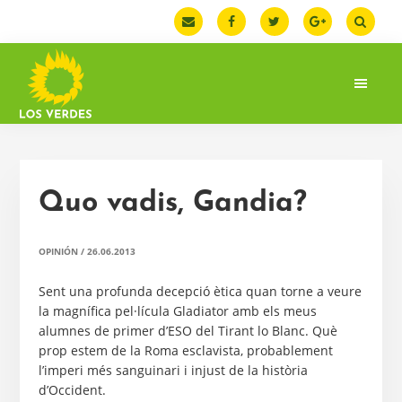
Saltar
Saltar
Saltar
a
al
a
la
contenido
la
navegación
principal
barra
principal
lateral
principal
LOS
Web
VERDES
oficial
de
la
Quo vadis, Gandia?
Federación
de
Los
OPINIÓN
/
26.06.2013
Verdes.
España
Sent una profunda decepció ètica quan torne a veure
la magnífica pel·lícula Gladiator amb els meus
alumnes de primer d’ESO del Tirant lo Blanc. Què
prop estem de la Roma esclavista, probablement
l’imperi més sanguinari i injust de la història
d’Occident.