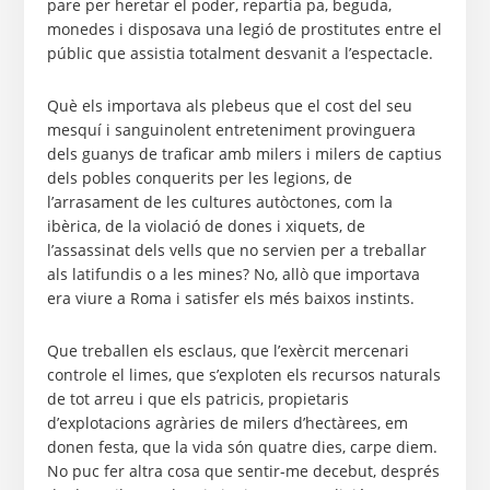
pare per heretar el poder, repartia pa, beguda,
monedes i disposava una legió de prostitutes entre el
públic que assistia totalment desvanit a l’espectacle.
Què els importava als plebeus que el cost del seu
mesquí i sanguinolent entreteniment provinguera
dels guanys de traficar amb milers i milers de captius
dels pobles conquerits per les legions, de
l’arrasament de les cultures autòctones, com la
ibèrica, de la violació de dones i xiquets, de
l’assassinat dels vells que no servien per a treballar
als latifundis o a les mines? No, allò que importava
era viure a Roma i satisfer els més baixos instints.
Que treballen els esclaus, que l’exèrcit mercenari
controle el limes, que s’exploten els recursos naturals
de tot arreu i que els patricis, propietaris
d’explotacions agràries de milers d’hectàrees, em
donen festa, que la vida són quatre dies, carpe diem.
No puc fer altra cosa que sentir-me decebut, després