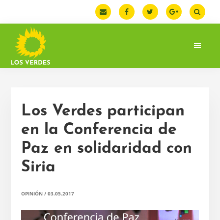
Saltar
Saltar
Saltar
a
al
a
la
contenido
la
navegación
principal
barra
principal
lateral
principal
LOS
Web
VERDES
oficial
de
la
Los Verdes participan
Federación
de
en la Conferencia de
Los
Paz en solidaridad con
Verdes.
España
Siria
OPINIÓN
/
03.05.2017