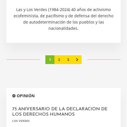
Las y Los Verdes (1984-2024) 40 años de activismo
ecofeminista, de pacifismo y de defensa del derecho
de autodeterminación de los pueblos y las
nacionalidades.
Página
Página
Página
1
2
3
Barra
OPINIÓN
lateral
principal
75 ANIVERSARIO DE LA DECLARACIÓN DE
LOS DERECHOS HUMANOS
LOS VERDES