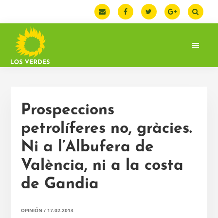
Saltar
Saltar
Saltar
a
al
a
la
contenido
la
navegación
principal
barra
principal
lateral
principal
LOS
Web
VERDES
oficial
de
la
Prospeccions
Federación
de
petrolíferes no, gràcies.
Los
Ni a l’Albufera de
Verdes.
España
València, ni a la costa
de Gandia
OPINIÓN
/
17.02.2013