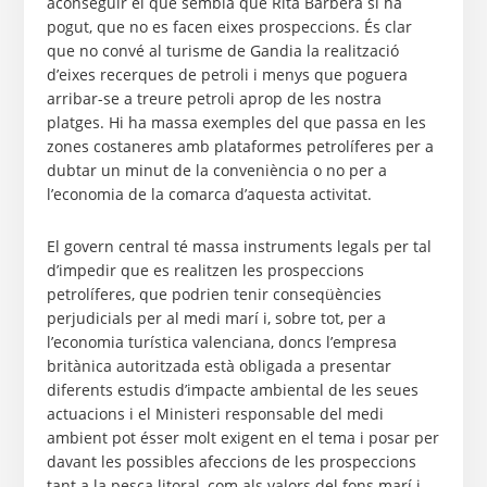
aconseguir el que sembla que Rita Barberà si ha
pogut, que no es facen eixes prospeccions. És clar
que no convé al turisme de Gandia la realització
d’eixes recerques de petroli i menys que poguera
arribar-se a treure petroli aprop de les nostra
platges. Hi ha massa exemples del que passa en les
zones costaneres amb plataformes petrolíferes per a
dubtar un minut de la conveniència o no per a
l’economia de la comarca d’aquesta activitat.
El govern central té massa instruments legals per tal
d’impedir que es realitzen les prospeccions
petrolíferes, que podrien tenir conseqüències
perjudicials per al medi marí i, sobre tot, per a
l’economia turística valenciana, doncs l’empresa
britànica autoritzada està obligada a presentar
diferents estudis d’impacte ambiental de les seues
actuacions i el Ministeri responsable del medi
ambient pot ésser molt exigent en el tema i posar per
davant les possibles afeccions de les prospeccions
tant a la pesca litoral, com als valors del fons marí i