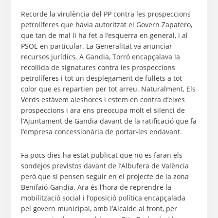
Recorde la virulència del PP contra les prospeccions
petrolíferes que havia autoritzat el Govern Zapatero,
que tan de mal li ha fet a l’esquerra en general, i al
PSOE en particular. La Generalitat va anunciar
recursos jurídics. A Gandia, Torró encapçalava la
recollida de signatures contra les prospeccions
petrolíferes i tot un desplegament de fullets a tot
color que es repartien per tot arreu. Naturalment, Els
Verds estàvem aleshores i estem en contra d’eixes
prospeccions i ara ens preocupa molt el silenci de
l’Ajuntament de Gandia davant de la ratificació que fa
l’empresa concessionària de portar-les endavant.
Fa pocs dies ha estat publicat que no es faran els
sondejos previstos davant de l’Albufera de València
però que si pensen seguir en el projecte de la zona
Benifaió-Gandia. Ara és l’hora de reprendre la
mobilització social i l’oposició política encapçalada
pel govern municipal, amb l’Alcalde al front, per