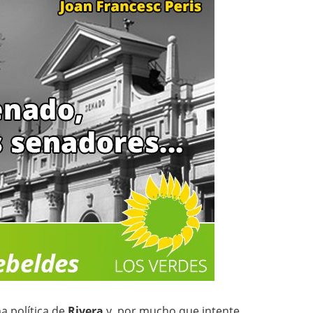
a política de
Rivera
y, por mucho que intente