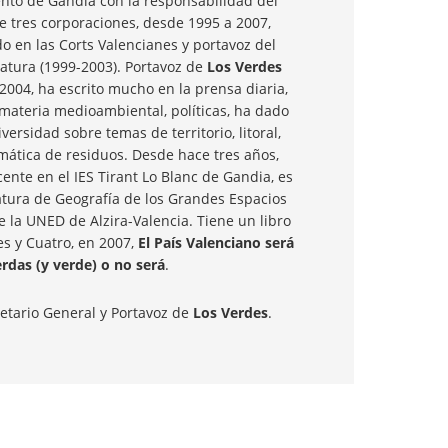
nto de Gandia con la responsabilidad del
 tres corporaciones, desde 1995 a 2007,
o en las Corts Valencianes y portavoz del
latura (1999-2003). Portavoz de
Los Verdes
2004, ha escrito mucho en la prensa diaria,
 materia medioambiental, políticas, ha dado
iversidad sobre temas de territorio, litoral,
mática de residuos. Desde hace tres años,
nte en el IES Tirant Lo Blanc de Gandia, es
atura de Geografía de los Grandes Espacios
la UNED de Alzira-Valencia. Tiene un libro
es y Cuatro, en 2007,
El País Valenciano será
erdas (y verde) o no será
.
retario General y Portavoz de
Los Verdes
.