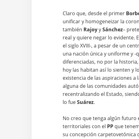
Claro que, desde el primer
Borb
unificar y homogeneizar la coro
también
Rajoy
y
Sánchez
– prete
real y quiere negar lo evidente. 
el siglo XVIII-, a pesar de un ce
una nación única y uniforme y -q
diferenciadas, no por la histori
hoy las habitan así lo sienten y 
existencia de las aspiraciones a
alguna de las comunidades aut
recentralizando el Estado, sien
lo fue
Suárez
.
No creo que tenga algún futuro e
territoriales con el
PP
que tenem
su concepción carpetovetónica d