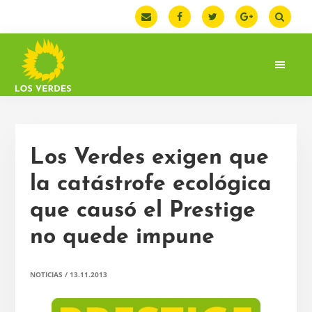
Saltar
Saltar
Saltar
a
al
a
la
contenido
la
navegación
principal
barra
principal
lateral
principal
LOS
Web
VERDES
oficial
de
la
Los Verdes exigen que
Federación
de
la catástrofe ecológica
Los
que causó el Prestige
Verdes.
España
no quede impune
NOTICIAS
/
13.11.2013