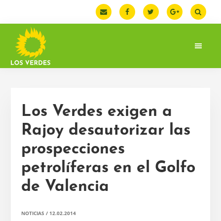
Saltar
Saltar
Saltar
a
al
a
la
contenido
la
navegación
principal
barra
principal
lateral
principal
LOS
Web
VERDES
oficial
de
la
Los Verdes exigen a
Federación
de
Rajoy desautorizar las
Los
prospecciones
Verdes.
España
petrolíferas en el Golfo
de Valencia
NOTICIAS
/
12.02.2014