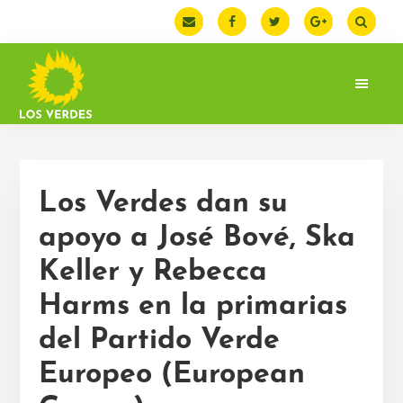
Saltar
Saltar
Saltar
a
al
a
la
contenido
la
navegación
principal
barra
principal
lateral
principal
LOS
Web
VERDES
oficial
de
la
Los Verdes dan su
Federación
de
apoyo a José Bové, Ska
Los
Keller y Rebecca
Verdes.
España
Harms en la primarias
del Partido Verde
Europeo (European